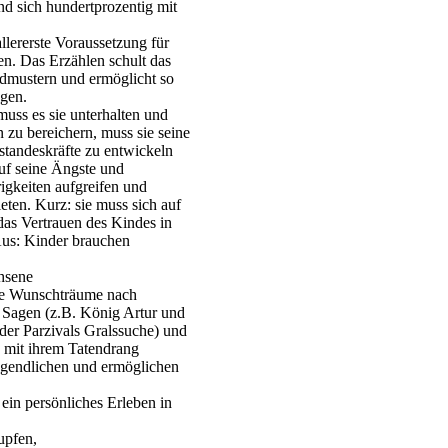
nd sich hundertprozentig mit
allererste Voraussetzung für
en. Das Erzählen schult das
ndmustern und ermöglicht so
gen.
muss es sie unterhalten und
zu bereichern, muss sie seine
standeskräfte zu entwickeln
uf seine Ängste und
igkeiten aufgreifen und
ten. Kurz: sie muss sich auf
 das Vertrauen des Kindes in
 Aus: Kinder brauchen
hsene
hre Wunschträume nach
en Sagen (z.B. König Artur und
oder Parzivals Gralssuche) und
 mit ihrem Tatendrang
ugendlichen und ermöglichen
 ein persönliches Erleben in
upfen,