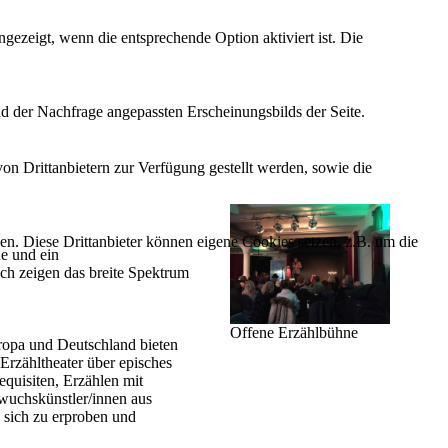
ezeigt, wenn die entsprechende Option aktiviert ist. Die
d der Nachfrage angepassten Erscheinungsbilds der Seite.
on Drittanbietern zur Verfügung gestellt werden, sowie die
den. Diese Drittanbieter können eigene Cookies setzen, z.B. um die
e und ein
ich zeigen das breite Spektrum
Offene Erzählbühne
uropa und Deutschland bieten
Erzähltheater über episches
quisiten, Erzählen mit
wuchskünstler/innen aus
 sich zu erproben und