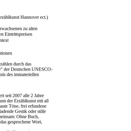
Erzählkunst Hannover ect.)
rwachsenen zu alten
n Eintrittspreisen
ntext
ationen
zählen durch das
rbe" der Deutschen UNESCO-
is des immateriellen
rt seit 2007 alle 2 Jahre
um der Erzählkunst mit all
laute Töne, frei erfundene
adende Gestik oder stille
emeinsam: Ohne Buch,
 das gesprochene Wort,