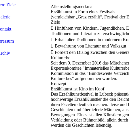
re Ziele
Alleinstellungsmerkmal
Erzählkunst in Form eines Festivals
alerie
(vergleichbar „Graz erzählt“, Festival der 
Ziele
 Hinführen von Kindern, Jugendlichen, E
ontakt
Traditionen und Literatur zu erschwingliche
 Erhalt alter Traditionen in modernem Ko
pressum
 Bewahrung von Literatur und Volksgut
 Fördert den Dialog zwischen den Gener
rchiv
Kulturerbe
Seit dem 9. Dezember 2016 das Märchener
Expertenkomitee "Immaterielles Kulture
Kommission in das "Bundesweite Verzeichn
Kulturerbes" aufgenommen worden.
Konzept
Erzählkunst ist Kino im Kopf
Das Erzählkunstfestival in Lübeck präsentie
hochwertige ErzählKünstler die den Reicht
ihren Facetten deutlich machen: leise und 
Geschichten und überlieferte Märchen, ausl
Bewegungen. Eines ist allen Künstlern g
Verkleidung oder Bühnenbild, allein durch
werden die Geschichten lebendig.