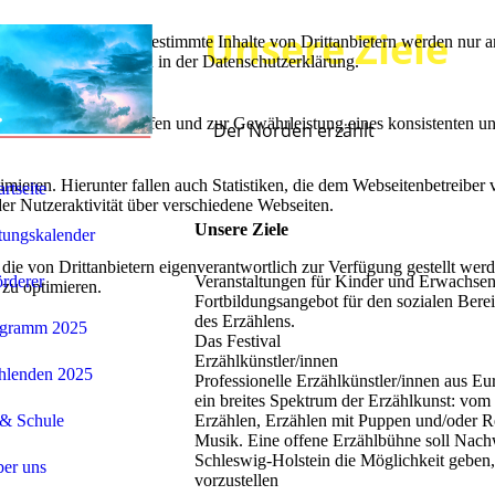
Unsere Ziele
lebnis zu bieten. Bestimmte Inhalte von Drittanbietern werden nur ang
e Informationen hierzu in der Datenschutzerklärung.
utz vor Hackerangriffen und zur Gewährleistung eines konsistenten un
Der Norden erzählt
ieren. Hierunter fallen auch Statistiken, die dem Webseitenbetreiber v
artseite
r Nutzeraktivität über verschiedene Webseiten.
Unsere Ziele
tungskalender
 die von Drittanbietern eigenverantwortlich zur Verfügung gestellt wer
rderer
Veranstaltungen für Kinder und Erwachsen
 zu optimieren.
Fortbildungsangebot für den sozialen Bere
des Erzählens.
ogramm 2025
Das Festival
Erzählkünstler/innen
hlenden 2025
Professionelle Erzählkünstler/innen aus E
ein breites Spektrum der Erzählkunst: vom 
 & Schule
Erzählen, Erzählen mit Puppen und/oder Re
Musik. Eine offene Erzählbühne soll Nach
Schleswig-Holstein die Möglichkeit geben,
er uns
vorzustellen