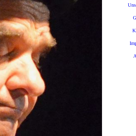
Unse
G
K
Im
A