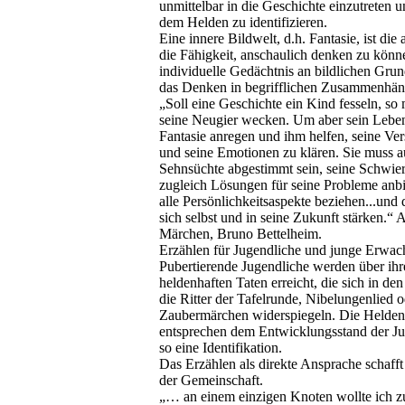
unmittelbar in die Geschichte einzutreten u
dem Helden zu identifizieren.
Eine innere Bildwelt, d.h. Fantasie, ist die 
die Fähigkeit, anschaulich denken zu könn
individuelle Gedächtnis an bildlichen Gru
das Denken in begrifflichen Zusammenhän
„Soll eine Geschichte ein Kind fesseln, so 
seine Neugier wecken. Um aber sein Leben 
Fantasie anregen und ihm helfen, seine Ver
und seine Emotionen zu klären. Sie muss a
Sehnsüchte abgestimmt sein, seine Schwier
zugleich Lösungen für seine Probleme anbie
alle Persönlichkeitsaspekte beziehen...und
sich selbst und in seine Zukunft stärken.“
Märchen, Bruno Bettelheim.
Erzählen für Jugendliche und junge Erwac
Pubertierende Jugendliche werden über i
heldenhaften Taten erreicht, die sich in d
die Ritter der Tafelrunde, Nibelungenlied 
Zaubermärchen widerspiegeln. Die Helden
entsprechen dem Entwicklungsstand der J
so eine Identifikation.
Das Erzählen als direkte Ansprache schafft
der Gemeinschaft.
„… an einem einzigen Knoten wollte ich z