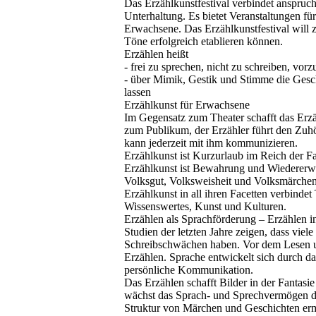
Das Erzählkunstfestival verbindet anspruc
Unterhaltung. Es bietet Veranstaltungen fü
Erwachsene. Das Erzählkunstfestival will z
Töne erfolgreich etablieren können.
Erzählen heißt
- frei zu sprechen, nicht zu schreiben, vorz
- über Mimik, Gestik und Stimme die Gesc
lassen
Erzählkunst für Erwachsene
Im Gegensatz zum Theater schafft das Erzä
zum Publikum, der Erzähler führt den Zuhö
kann jederzeit mit ihm kommunizieren.
Erzählkunst ist Kurzurlaub im Reich der Fa
Erzählkunst ist Bewahrung und Wiedererw
Volksgut, Volksweisheit und Volksmärchen 
Erzählkunst in all ihren Facetten verbindet
Wissenswertes, Kunst und Kulturen.
Erzählen als Sprachförderung – Erzählen i
Studien der letzten Jahre zeigen, dass viel
Schreibschwächen haben. Vor dem Lesen u
Erzählen. Sprache entwickelt sich durch da
persönliche Kommunikation.
Das Erzählen schafft Bilder in der Fantasie
wächst das Sprach- und Sprechvermögen d
Struktur von Märchen und Geschichten erm