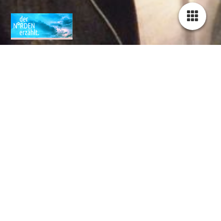
Du willst etwas von
uns?
Der Norden erzählt
Kontaktformular: Mitmachen und mithelfen ...
Der einfachste Weg, mit uns in Kontakt zu treten.
Nutzen Sie das Formular bei Fragen zu Spenden, oder zur
Mitteilung von Anregungen, Wünschen, Lob oder auch Kritik.