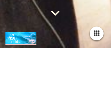
Festival
der
Erzählkunst
zu
Lübeck